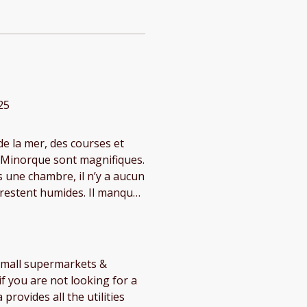
25
de la mer, des courses et
e Minorque sont magnifiques.
 une chambre, il n’y a aucun
s restent humides. Il manque
ue pour éviter de se brûler,
 et donc pas assez de
, small supermarkets &
if you are not looking for a