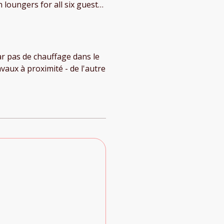
loungers for all six guests
 tad warmer! The only
rovided as they felt damp
be an extra couple of bins
recycle. Those points aside,
car pas de chauffage dans le
joyed our holiday.
aux à proximité - de l'autre