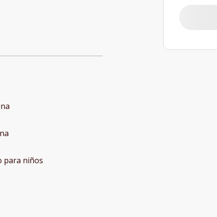
ina
ina
o para niños