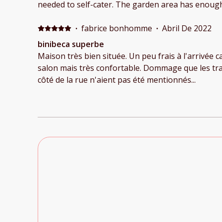
needed to self-cater. The garden area has enough 
and the pool is great although could have been a
recommendations would be to review the sheets p
·
fabrice bonhomme
·
Abril De 2022
although it could have been the material and may
binibeca superbe
to allow guests to sort the rubbish to be able to 
Maison très bien située. Un peu frais à l'arrivée 
all in all, we ( three generations of the family) en
salon mais très confortable. Dommage que les trav
côté de la rue n'aient pas été mentionnés...