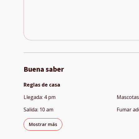
Buena saber
Reglas de casa
Llegada
:
4 pm
Mascotas
Salida
:
10 am
Fumar ad
Mostrar más