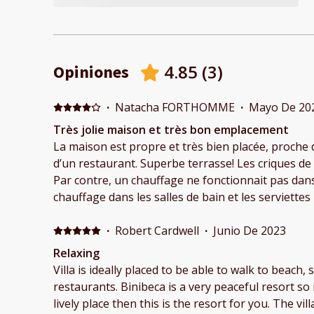
4.85
(
3
)
Opiniones
·
Natacha FORTHOMME
·
Mayo De 20
Très jolie maison et très bon emplacement
La maison est propre et très bien placée, proche 
d’un restaurant. Superbe terrasse! Les criques d
Par contre, un chauffage ne fonctionnait pas dans
chauffage dans les salles de bain et les serviette
beaucoup de choses dans la cuisine: pas de maniq
des poêles en mauvais état, seulement 6 couteaux
·
Robert Cardwell
·
Junio De 2023
couverts.
Relaxing
Villa is ideally placed to be able to walk to beach
restaurants. Binibeca is a very peaceful resort so 
lively place then this is the resort for you. The villa provides all the utilities