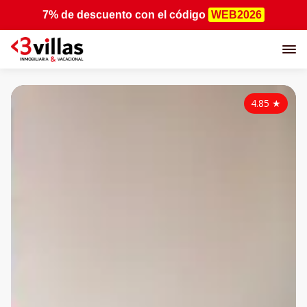
7% de descuento
con el código
WEB2026
4.85
★