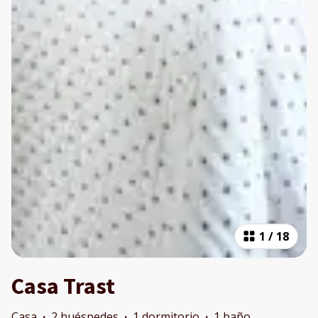
1
/
18
Casa Trast
Casa
·
2 huéspedes
·
1 dormitorio
·
1 baño