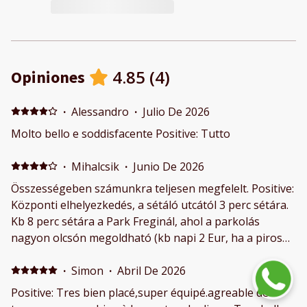
4.85
(
4
)
Opiniones
·
Alessandro
·
Julio De 2026
Molto bello e soddisfacente Positive: Tutto
·
Mihalcsik
·
Junio De 2026
Összességeben számunkra teljesen megfelelt. Positive:
Központi elhelyezkedés, a sétáló utcától 3 perc sétára.
Kb 8 perc sétára a Park Freginál, ahol a parkolás
nagyon olcsón megoldható (kb napi 2 Eur, ha a piros
zónában állsz, a kék jóval drágább). Kiváló a
felszereltség, mosó és szárító gép is van, a konyha is
·
Simon
·
Abril De 2026
teljesen felszerelt, bár azt mi nem használtuk.
Positive: Tres bien placé,super équipé.agreable de
Negative: A lakás három szintes. Lenn a konyha, aztán