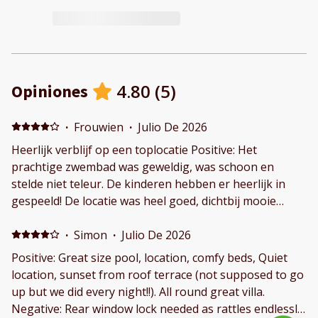
4.80
(
5
)
Opiniones
·
Frouwien
·
Julio De 2026
Heerlijk verblijf op een toplocatie Positive: Het
prachtige zwembad was geweldig, was schoon en
stelde niet teleur. De kinderen hebben er heerlijk in
gespeeld! De locatie was heel goed, dichtbij mooie
stranden en op loopafstand van de haven en vele
restaurantjes van Cala en Bosc. Negative: De laatjes in
·
Simon
·
Julio De 2026
de keuken roken wat muf, maar het was wel schoon
Positive: Great size pool, location, comfy beds, Quiet
location, sunset from roof terrace (not supposed to go
up but we did every night!!). All round great villa.
Negative: Rear window lock needed as rattles endlessly