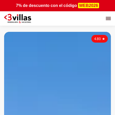
7% de descuento
con el código
WEB2026
4.80
★