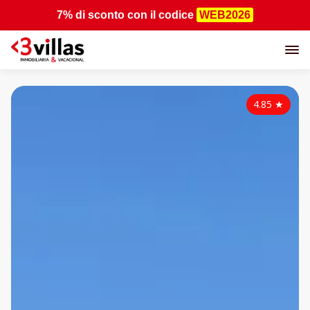
7% di sconto
con il codice
WEB2026
4.85
★