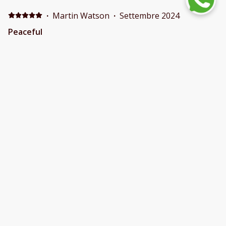
·
Martin Watson
·
Settembre 2024
Peaceful
Great stay apart from flooding and mosquitos
·
Anonymous
·
Aprile 2024
Superbe villa
Nous sommes enchantés de notre séjour. La maison
est très propre et très bien équipée. Le quartier est
calme. Mais certainement plus bruyant et plus animé
l'été. Nous y avons séjourné début avril. Nous
recommandons vivement cet endroit.