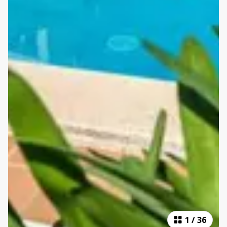
1
/
36