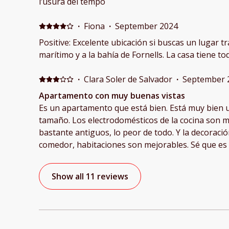
l’usura del tempo
·
Fiona
·
September 2024
Positive: Excelente ubicación si buscas un lugar tr
marítimo y a la bahía de Fornells. La casa tiene to
·
Clara Soler de Salvador
·
September 
Apartamento con muy buenas vistas
Es un apartamento que está bien. Está muy bien 
tamaño. Los electrodomésticos de la cocina son m
bastante antiguos, lo peor de todo. Y la decoració
comedor, habitaciones son mejorables. Sé que es verano, es Menorca y es un
apartamento con vistas al mar, pero por lo que c
mejor arreglado y más actualizado. De todos modos, hemos estado muy a
Show all 11 reviews
gusto.