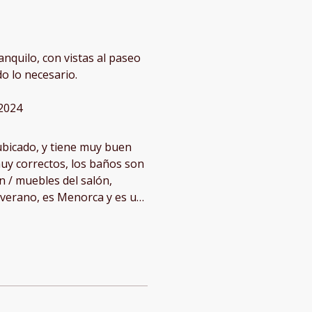
anquilo, con vistas al paseo
do lo necesario.
2024
ubicado, y tiene muy buen
uy correctos, los baños son
n / muebles del salón,
uesta podía estar un poco