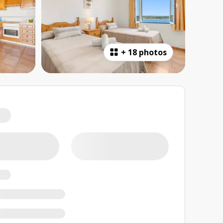
+
18 photos