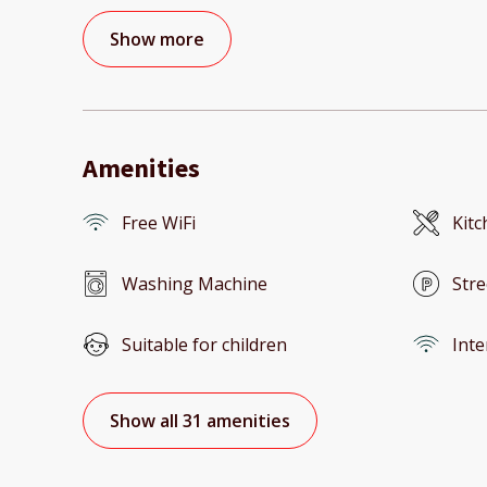
Show more
Amenities
Free WiFi
Kitc
Washing Machine
Stre
Suitable for children
Inte
Show all 31 amenities