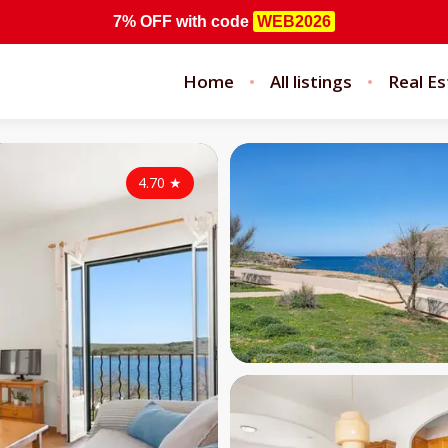
7% OFF
with code
WEB2026
Home
All listings
Real Es
4.70
★