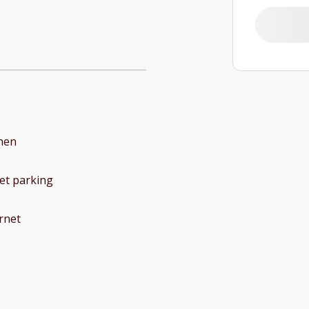
hen
et parking
rnet