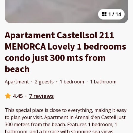
1
/
14
Apartament Castellsol 211
MENORCA Lovely 1 bedrooms
condo just 300 mts from
beach
Apartment
·
2 guests
·
1 bedroom
·
1 bathroom
4.45
·
7 reviews
This special place is close to everything, making it easy
to plan your visit. Apartment in Arenal d'en Castell just
300 meters from the beach. Features 1 bedroom, 1
bathroom, and a terrace with stunning sea views.