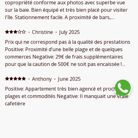
copropriété conforme aux photos avec superbe vue
sur la baie. Bien équipé et très bien placé pour visiter
l'île. Stationnement facile. A proximité de bars,
restaurants et supermarchés. Pas de climatisation mais
pour nous ca n'a pas été un problème. Nous
·
Christine
·
July 2025
reviendrons avec beaucoup de plaisir. Negative: Salle
Prix qui ne correspond pas à la qualité des prestations
de bain un peu petite.
Positive: Proximité d’une belle plage et de quelques
commerces Negative: 29€ de frais supplémentaires
pour que la caution de 500€ ne soit pas encaissée !
Check in trop long et de dernière minute Mauvaise
isolation phonique Proximité d’une route passante
·
Anthony
·
June 2025
Travaux de rénovation en période estivale
Positive: Appartement très bien agencé et proche des
(maçonnerie, peinture…) ; bruit, poussière devant le
plages et commodités Negative: Il manquait une vraie
logement Local d’entretien en face du logement ; les
cafetière
ouvriers mangeaient devant notre porte d’entrée et
sous la fenêtre de la salle de bain Etait beaucoup mieux
·
Michele
·
May 2025
noté quand nous avions fait la réservation en février !
Appartamento a pochi metri dalla spiaggia. Minorca
bellissima Positive: L’appartamento è carino, spazioso