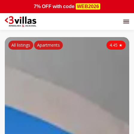
7% OFF
with code
WEB2026
All listings
Apartments
4.45
★